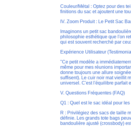
Couleur/Métal : Optez pour des tein
finitions du sac et ajoutent une to
IV. Zoom Produit : Le Petit Sac Ba
Imaginons un petit sac bandoulière 
philosophie esthétique que l'on r
qui est souvent recherché par ceu
Expérience Utilisateur (Testimonial 
"Ce petit modèle a immédiatement 
même pour mes réunions importantes
donne toujours une allure soignée,
suffisent). Le cuir noir mat vieilli
universel. C'est l'équilibre parfait
V. Questions Fréquentes (FAQ)
Q1 : Quel est le sac idéal pour le
R : Privilégiez des sacs de taille 
définie. Les grands tote bags peuv
bandoulière ajusté (crossbody) est 