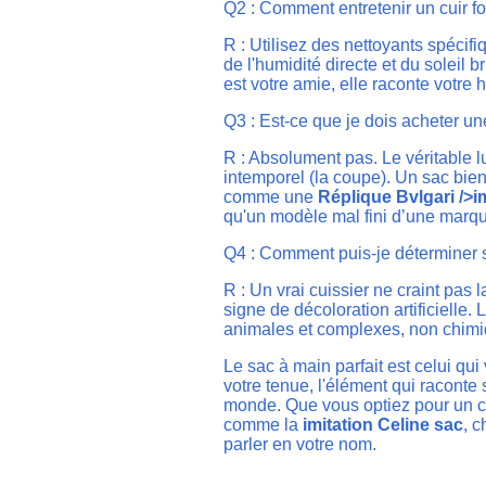
Q2 : Comment entretenir un cuir f
R : Utilisez des nettoyants spécifi
de l'humidité directe et du soleil b
est votre amie, elle raconte votre h
Q3 : Est-ce que je dois acheter un
R : Absolument pas. Le véritable l
intemporel (la coupe). Un sac bien 
comme une
Réplique Bvlgari />i
qu'un modèle mal fini d’une marqu
Q4 : Comment puis-je déterminer s
R : Un vrai cuissier ne craint pas l
signe de décoloration artificielle. 
animales et complexes, non chimi
Le sac à main parfait est celui qui 
votre tenue, l'élément qui raconte 
monde. Que vous optiez pour un cl
comme la
imitation Celine sac
, c
parler en votre nom.