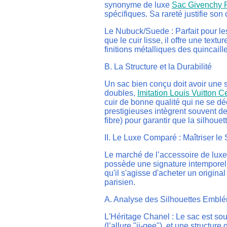
synonyme de luxe
Sac Givenchy 
spécifiques. Sa rareté justifie son 
Le Nubuck/Suede : Parfait pour le
que le cuir lisse, il offre une tex
finitions métalliques des quincaille
B. La Structure et la Durabilité
Un sac bien conçu doit avoir une 
doubles,
Imitation Louis Vuitton C
cuir de bonne qualité qui ne se d
prestigieuses intègrent souvent d
fibre) pour garantir que la silhouet
II. Le Luxe Comparé : Maîtriser le 
Le marché de l’accessoire de luxe
possède une signature intemporell
qu'il s'agisse d'acheter un origina
parisien.
A. Analyse des Silhouettes Embl
L'Héritage Chanel : Le sac est sou
(l’allure "ji-gee"), et une structur