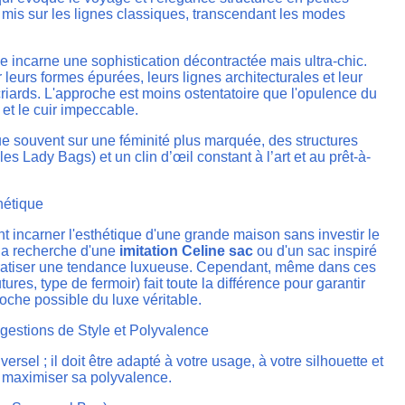
mis sur les lignes classiques, transcendant les modes
 incarne une sophistication décontractée mais ultra-chic.
leurs formes épurées, leurs lignes architecturales et leur
 criards. L'approche est moins ostentatoire que l'opulence du
 et le cuir impeccable.
ue souvent sur une féminité plus marquée, des structures
s Lady Bags) et un clin d’œil constant à l’art et au prêt-à-
hétique
incarner l'esthétique d'une grande maison sans investir le
 la recherche d'une
imitation Celine sac
ou d'un sac inspiré
ratiser une tendance luxueuse. Cependant, même dans ces
tures, type de fermoir) fait toute la différence pour garantir
proche possible du luxe véritable.
uggestions de Style et Polyvalence
ersel ; il doit être adapté à votre usage, à votre silhouette et
 maximiser sa polyvalence.