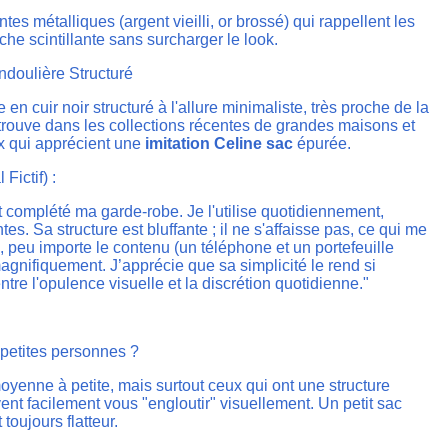
tes métalliques (argent vieilli, or brossé) qui rappellent les
uche scintillante sans surcharger le look.
ndoulière Structuré
en cuir noir structuré à l'allure minimaliste, très proche de la
etrouve dans les collections récentes de grandes maisons et
x qui apprécient une
imitation Celine sac
épurée.
Fictif) :
complété ma garde-robe. Je l'utilise quotidiennement,
. Sa structure est bluffante ; il ne s'affaisse pas, ce qui me
 peu importe le contenu (un téléphone et un portefeuille
t magnifiquement. J’apprécie que sa simplicité le rend si
 entre l'opulence visuelle et la discrétion quotidienne."
s petites personnes ?
moyenne à petite, mais surtout ceux qui ont une structure
ent facilement vous "engloutir" visuellement. Un petit sac
toujours flatteur.