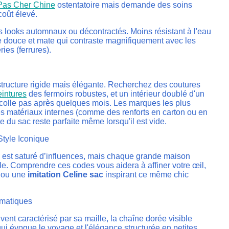
Pas Cher Chine
ostentatoire mais demande des soins
coût élevé.
s looks automnaux ou décontractés. Moins résistant à l'eau
ture douce et mate qui contraste magnifiquement avec les
ries (ferrures).
structure rigide mais élégante. Recherchez des coutures
eintures
des fermoirs robustes, et un intérieur doublé d'un
écolle pas après quelques mois. Les marques les plus
es matériaux internes (comme des renforts en carton ou en
te du sac reste parfaite même lorsqu'il est vide.
Style Iconique
 est saturé d’influences, mais chaque grande maison
e. Comprendre ces codes vous aidera à affiner votre œil,
l ou une
imitation Celine sac
inspirant ce même chic
ématiques
vent caractérisé par sa maille, la chaîne dorée visible
e qui évoque le voyage et l'élégance structurée en petites