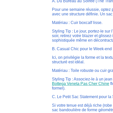
A. Du Bureau au Soirée (The Tra
Pour une semaine réussie, optez 
avec une structure définie. Un sac
Matériau : Cuir boxcalf lisse.
Styling Tip : Le jour, portez-le sur
soir, retirez votre blazer et glisse
sophistiquée même en décontracta
B. Casual Chic pour le Week-end
Ici, on privilégie la forme et la te
structuré est idéal.
Matériau : Toile robuste ou cuir gra
Styling Tip : Associez-le à un je
Bottega Veneta Pas Cher Chine
fl
formel).
C. Le Petit Sac Statement pour la
Si votre tenue est déjà riche (rob
sac bandoulière de forme géométr