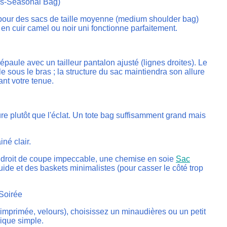
ns-Seasonal Bag)
pour des sacs de taille moyenne (medium shoulder bag)
 en cuir camel ou noir uni fonctionne parfaitement.
 l'épaule avec un tailleur pantalon ajusté (lignes droites). Le
z-le sous le bras ; la structure du sac maintiendra son allure
nt votre tenue.
xture plutôt que l'éclat. Un tote bag suffisamment grand mais
iné clair.
an droit de coupe impeccable, une chemise en soie
Sac
uide et des baskets minimalistes (pour casser le côté trop
 Soirée
e imprimée, velours), choisissez un minaudières ou un petit
ique simple.