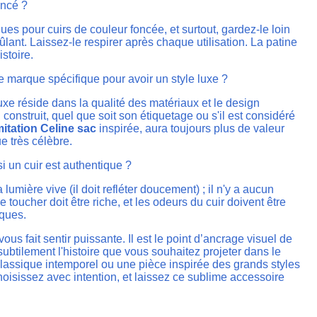
oncé ?
ques pour cuirs de couleur foncée, et surtout, gardez-le loin
rûlant. Laissez-le respirer après chaque utilisation. La patine
istoire.
e marque spécifique pour avoir un style luxe ?
uxe réside dans la qualité des matériaux et le design
construit, quel que soit son étiquetage ou s'il est considéré
mitation Celine sac
inspirée, aura toujours plus de valeur
e très célèbre.
i un cuir est authentique ?
a lumière vive (il doit refléter doucement) ; il n'y a aucun
Le toucher doit être riche, et les odeurs du cuir doivent être
ques.
vous fait sentir puissante. Il est le point d’ancrage visuel de
subtilement l'histoire que vous souhaitez projeter dans le
assique intemporel ou une pièce inspirée des grands styles
hoisissez avec intention, et laissez ce sublime accessoire