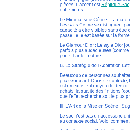
pièces. L'accent est
Réplique Sac
éphémères.
Le Minimalisme Céline : La marque
Les sacs Celine se distinguent par 
capacité à être visibles sans être
passé ; elle est basée sur la forme
Le Glamour Dior : Le style Dior jo
parfois plus audacieuses (comme le
porter haute couture.
B. La Stratégie de l'Aspiration Est
Beaucoup de personnes souhaitent 
prix exorbitant. Dans ce contexte,
est un excellent moyen de démoc
achats, la qualité des finitions (cou
que l'effet recherché soit le plus 
III. L'Art de la Mise en Scène : S
Le sac n'est pas un accessoire univ
au contexte social. Voici comment